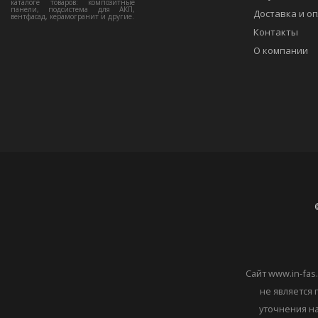
каталоге товаров: композитные
панели, подсистема для АКП,
Доставка и о
вентфасад, керамогранит и другие.
Контакты
О компании
Сайт www.in-fa
не является 
уточнения на