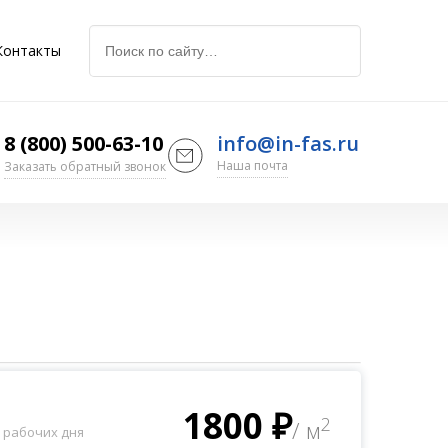
Контакты
8 (800) 500-63-10
info@in-fas.ru
Наша почта
Заказать обратный звонок
КЛАСС ГОРЮЧЕСТИ
Г4
Г1
FR
А2
1800 ₽
2
S1
/ м
2 рабочих дня