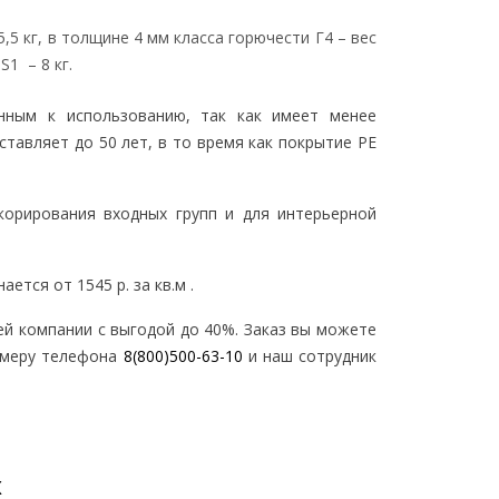
Заполярный
Ноябрьск
Никель
Лабытнанги
5 кг, в толщине 4 мм класса горючести Г4 – вес
Оленегорск
Губкинский
S1 – 8 кг.
Ревда
Тарко-Сале
Отправить
ово
Муравленко
нным к использованию, так как имеет менее
Нижний Новгород
Дзержинск
ставляет до 50 лет, в то время как покрытие PE
Нажимая кнопку «Отправить» вы даете своё согласие на обработку
Получить
во
Самара
Арзамас
персональных данных в соответствии с Федеральным законом от
ецк
Тольятти
Бор
27.07.2006 года №152-Ф3 "О персональных данных" на условиях и для
халинск
Сызрань
Кстово
целей, определённых в Согласии на обработку персональных данных.*
корирования входных групп и для интерьерной
удженск
Новокуйбышевск
Саров
вск
Чапаевск
Навашино
Жигулевск
Отправить
Прикрепить файл
ецк
тся от 1545 р. за кв.м .
Новосибирск
Санкт-Петербур
Бердск
й компании с выгодой до 40%. Заказ вы можете
Петергоф
Кольцово
епецк
Выборг
омеру телефона
8(800)500-63-10
и наш сотрудник
Обь
ой
Пушкин
Искитим
Поляны
Гатчина
Чулым
ч
Тихвин
Тогучин
Саранск
х
Омск
ма
Рузаевка