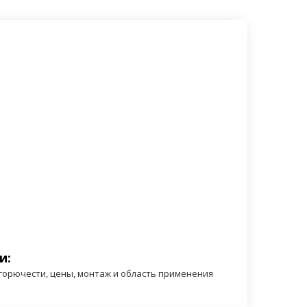
Шумерля
Цивильск
Челябинск
Магнитогорск
Златоуст
Миасс
Копейск
Сатка
Чебаркуль
Ярославль
Рыбинск
Переславль-Залесский
Гаврилов-Ям
Ростов
Тутаев
Углич
и:
 горючести, цены, монтаж и область применения