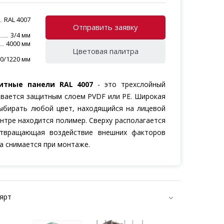
НГ
RAL 4007
Отправить заявку
ПОДСИСТЕМА
3/4 мм
Комплектующие
4000 мм
Цветовая палитра
0/1220 мм
ВЕНТИЛИРУЕМЫЙ ФАСАД
Проектирование
тные панели RAL 4007
- это трехслойный
ывается защитным слоем PVDF или PE. Широкая
Монтаж
выбирать любой цвет, находящийся на лицевой
ентре находится полимер. Сверху располагается
отвращающая воздействие внешних факторов
на снимается при монтаже.
ярт