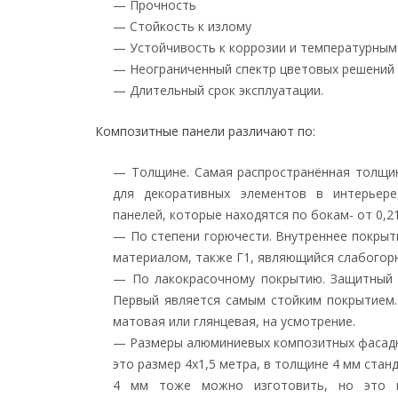
— Прочность
— Стойкость к излому
Барнаул
Иркутс
— Устойчивость к коррозии и температурны
Бийск
Братск
Рубцовск
Ангарск
— Неограниченный спектр цветовых решений
Новоалтайск
Усть-Или
— Длительный срок эксплуатации.
Заринск
Шелехов
Камень-на-Оби
Саянск
Композитные панели различают по:
Белгород
Йошкар
— Толщине. Самая распространённая толщи
Старый оскол
Волжск
для декоративных элементов в интерьер
Губкин
Козьмоде
панелей, которые находятся по бокам- от 0,21
Шебекино
Медведе
Алексеевка
Звенигов
— По степени горючести. Внутреннее покрыт
материалом, также Г1, являющийся слабогор
Брянск
Казань
— По лакокрасочному покрытию. Защитный 
Клинцы
Набереж
Первый является самым стойким покрытием
Новозыбков
Альметье
матовая или глянцевая, на усмотрение.
Дятьково
Нижнека
— Размеры алюминиевых композитных фасадн
Фокино
Зеленодо
Бугульма
это размер 4х1,5 метра, в толщине 4 мм стан
Владивосток
4 мм тоже можно изготовить, но это по