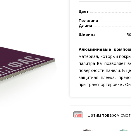
Цвета Bildex
кулятор мокрого
да
Цвета Goldstar
Цвет
bond
Цвета Grossbond
труктор ламелей для
Толщина
да
Длина
k
РАЗМЕРЫ
Ширина
150
труктор перфорации
bond
4000x1220
фасада
4000x1500
Алюминиевые компози
труктор фасада из
материал, который покр
ллокассет
палитра Ral позволяет 
поверхности панели. В ц
труктор фасада из
защитная пленка, пред
озитных панелей
при транспортировке . О
е нашли, что искали?
м перезвонят в течение 5 минут
С этим товаром смот