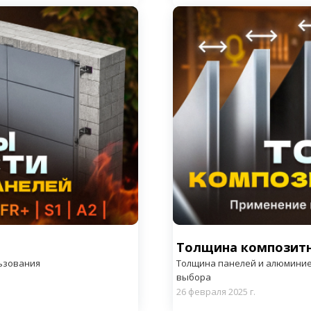
Кузнецк
Сафоново
Сердобск
Рославль
Нижний Ломов
орск
Пермь
Березники
Краснокамск
Чайковский
Кунгур
Соликамск
Толщина композитн
ьзования
Толщина панелей и алюминие
выбора
26 февраля 2025 г.