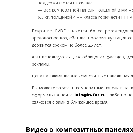
Калуга
Находка
поддерживается на складе.
Уссурийск
Обнинск
— Вес композитной панели толщиной 3 мм – 5,
Артём
Козельск
6,5 кг, толщиной 4 мм класса горючести Г1 FR 
Большой Камень
Боровск
Спасск-Дальний
Балабан
Покрытие PVDF является более рекомендова
вредоносное воздействие. Срок эксплуатации со
Владимир
Кемеро
держится сроком не более 25 лет.
Ковров
Новокузн
Муром
Южно-Са
АКП используются для облицовки фасадов, де
Александров
Анжеро-С
Гусь-Хрустальный
Прокопье
рекламы.
Радужный
Осинники
Новокузн
Цена на алюминиевые композитные панели начинае
Волгоград
Вы можете заказать композитные панели в наше
Киров
Волжский
Камышин
Кирово-Ч
оформить на почте
info@in-fas.ru
, либо по н
Михайловка
Слободск
свяжется с вами в ближайшее время.
Урюпинск
Вятские 
Фролово
Котельни
Нолинск
Вологда
Видео о композитных панеля
Костро
Череповец