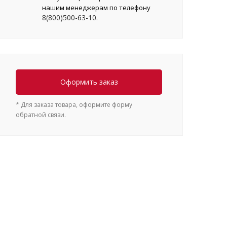
нашим менеджерам по телефону
8(800)500-63-10
Тамбов
.
Мичуринск
Рассказово
Котовск
Уварово
Тула
Оформить заказ
Новомосковск
Донской
* Для заказа товара, оформите форму
Кимовск
обратной связи.
Ефремов
Тюмень
Ишим
Тобольск
Ялуторовск
Артемовский
Омутин
Ульяновск