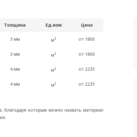
Толщина
Ед.изм
Цена
3 мм
2
от 1800
м
3 мм
2
от 1800
м
4 мм
2
от 2235
м
4 мм
2
от 2235
м
в, благодаря которым можно назвать материал
ке.
ш или ближайший к вам город)