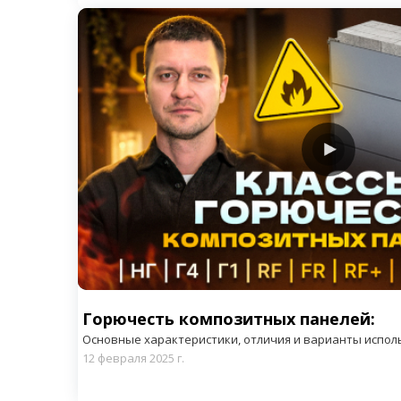
Шуя
Курск
Вичуга
Тейково
Железног
Фурманов
Курчатов
Льгов
Рыльск
Суджа
Горючесть композитных панелей:
Основные характеристики, отличия и варианты испол
12 февраля 2025 г.