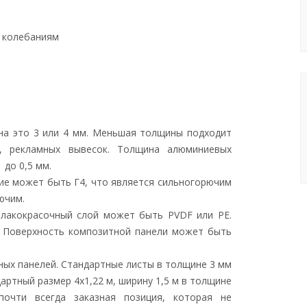
к
Липецк
Псков
м колебаниям
Елец
Пушкинские Горы
Грязи
Остров
мск
Данков
Великие Луки
Лебедянь
Новосокольники
Чаплыгин
Ростов-на-Дону
Заказать обратный звонок
-Ола
Москва
Шахты
на это 3 или 4 мм. Меньшая толщины подходит
Балашиха
Таганрог
е, рекламных вывесок. Толщина алюминиевых
мьянск
Подольск
Новочеркасск
 до 0,5 мм.
во
Химки
Батайск
о
Королёв
Волгодонск
ие может быть Г4, что является сильногорючим
Мытищи
ючим.
Люберцы
Рязань
лакокрасочный слой может быть PVDF или PE.
Коломна
ные Челны
Скопин
. Поверхность композитной панели может быть
Серпухов
вск
Касимов
мск
Ряжск
ых панелей. Стандартные листы в толщине 3 мм
Мурманск
льск
Шацк
Апатиты
дартный размер 4х1,22 м, ширину 1,5 м в толщине
Кировск
Салехард
чти всегда заказная позиция, которая не